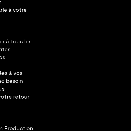
n 
rle à votre 
r à tous les 
ites 
os 
ées à vos 
z besoin 
us 
otre retour 
on Production 