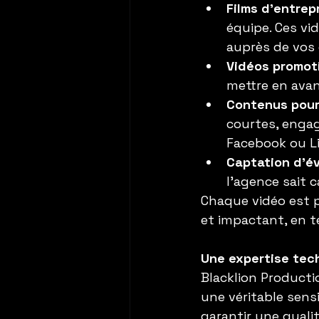
Films d’entrep
équipe. Ces vi
auprès de vos 
Vidéos promot
mettre en avan
Contenus pour
courtes, enga
Facebook ou L
Captation d’é
l’agence sait 
Chaque vidéo est p
et impactant, en t
Une expertise tech
Blacklion Producti
une véritable sensi
garantir une quali