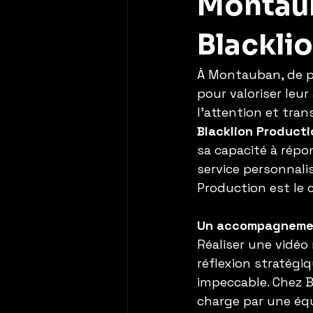
Montaub
Blackli
À Montauban, de pl
pour valoriser leur
l'attention et tran
Blacklion Producti
sa capacité à répo
service personnali
Production est le c
Un accompagnemen
Réaliser une vidéo
réflexion stratégi
impeccable. Chez B
charge par une équi