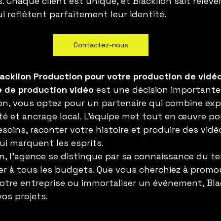
. Chaque client est unique, et Blacklion sait relever
i reflètent parfaitement leur identité.
Contactez-nous
lacklion Production pour votre production de vidé
 de production vidéo
 est une décision importante.
on, vous optez pour un partenaire qui combine exp
ité et ancrage local. L’équipe met tout en œuvre po
oins, raconter votre histoire et produire des vidé
ui marquent les esprits.
 l’agence se distingue par sa connaissance du terr
er à tous les budgets. Que vous cherchiez à promo
votre entreprise ou immortaliser un événement, Blac
vos projets.