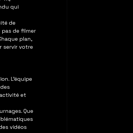
ndu qui 
ité de 
 pas de filmer 
 Chaque plan, 
servir votre 
on. L’équipe 
 des 
ctivité et 
urnages. Que 
emblématiques 
 des vidéos 