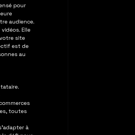
pensé pour 
leure 
tre audience.
idéos. Elle 
votre site 
ctif est de 
sonnes au 
ataire. 
 
de commerces 
es, toutes 
s’adapter à 