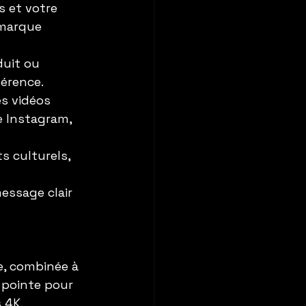
s et votre 
 marque 
duit ou 
férence.
es vidéos 
 Instagram, 
s culturels, 
essage clair 
e, combinée à 
 pointe pour 
 4K, 