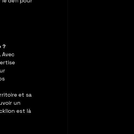
 le défi pour 
o ?
 Avec 
ertise 
ur 
os 
itoire et sa 
uvoir un 
klion est là 