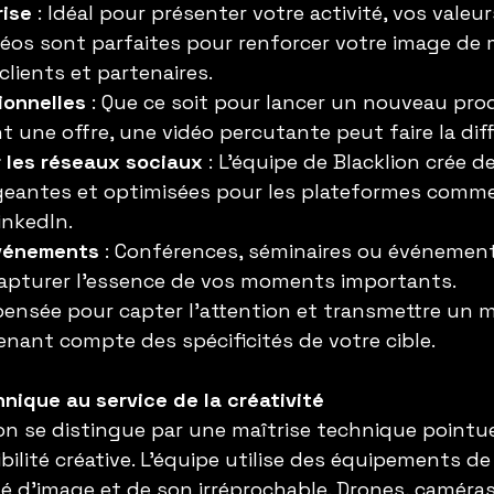
rise
 : Idéal pour présenter votre activité, vos valeur
déos sont parfaites pour renforcer votre image de
clients et partenaires.
ionnelles
 : Que ce soit pour lancer un nouveau pro
t une offre, une vidéo percutante peut faire la dif
 les réseaux sociaux
 : L’équipe de Blacklion crée d
geantes et optimisées pour les plateformes comme
inkedIn.
vénements
 : Conférences, séminaires ou événement
capturer l’essence de vos moments importants.
ensée pour capter l’attention et transmettre un m
enant compte des spécificités de votre cible.
nique au service de la créativité
on se distingue par une maîtrise technique pointu
bilité créative. L’équipe utilise des équipements de
té d’image et de son irréprochable. Drones, caméras