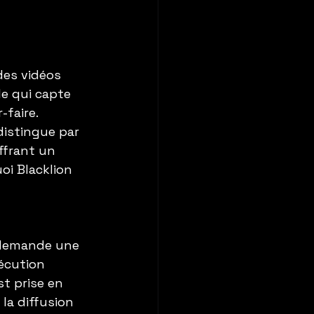
des vidéos 
le qui capte 
faire. 
distingue par 
ffrant un 
oi Blacklion 
t demande une 
écution 
t prise en 
la diffusion 