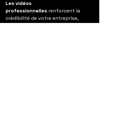
Les vidéos 
professionnelles
 renforcent la 
crédibilité de votre entreprise, 
augmentent votre notoriété et 
incitent les spectateurs à passer à 
l’action, que ce soit pour acheter un 
produit, s’abonner à une newsletter 
ou encore prendre contact. Le 
retour sur investissement des 
vidéos est souvent bien supérieur à 
celui d’autres types de contenus, ce 
qui en fait un outil incontournable 
dans une stratégie de 
communication moderne.
8. Blacklion Production : un acteur 
clé à Agen, Montauban et Toulouse
En choisissant Blacklion Production, 
vous faites appel à une agence 