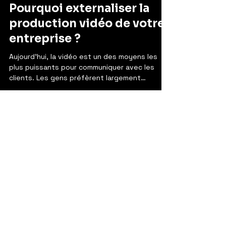
Pourquoi externaliser la
production vidéo de votre
entreprise ?
Aujourd’hui, la vidéo est un des moyens les
plus puissants pour communiquer avec les
clients. Les gens préfèrent largement
regarder une...
31 oct. 2024
5 min de lecture
L’importance de la
première impression :
comment un film
d’entreprise bien conçu
booste votre crédibilité